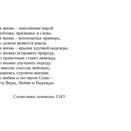
я жизнь – наполнение верой
ребенка, призванье и слово,
я жизнь – воплощенье примера,
о домом является школа.
я жизнь – крылья хрупкой надежды,
о можно исправить природу,
о грамотным станет невежда,
о можно улучшить породу.
 многих спасала любовью,
завшись суровою внешне.
 любим и чествуем Соню –
ть Веры, Любви и Надежды.
Словесники гимназии 1543