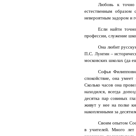
Любовь к точно 
естественным образом 
невероятным задором и го
Если найти точн
профессии, служение шко
Она любит русскую
П.С. Лунгин – историческ
московских школах (да ещ
Софья Филипповна
спокойствие, она умеет
Сколько часов она прове
находился, всегда допо
десятка пар совиных гл
живут у нее на полке к
накопленными за десятил
Своим опытом Софь
в учителей. Много лет