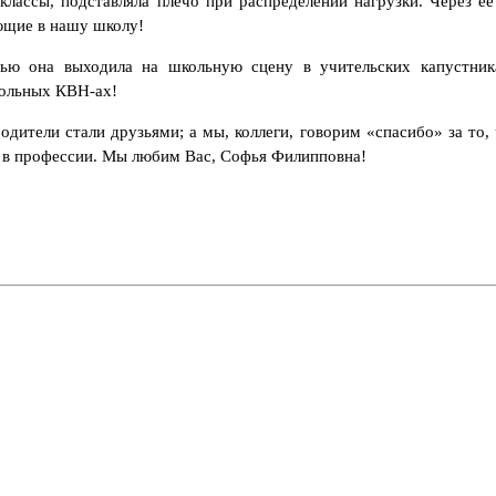
классы, подставляла плечо при распределении нагрузки. Через е
ающие в нашу школу!
ью она выходила на школьную сцену в учительских капустник
кольных КВН-ах!
одители стали друзьями; а мы, коллеги, говорим «спасибо» за то,
 в профессии. Мы любим Вас, Софья Филипповна!