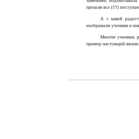
заменами, подхватывала 
прошли все (!!!) поступ
А с какой радост
изображали ученики в ш
Многие ученики, р
пример настоящей жизни