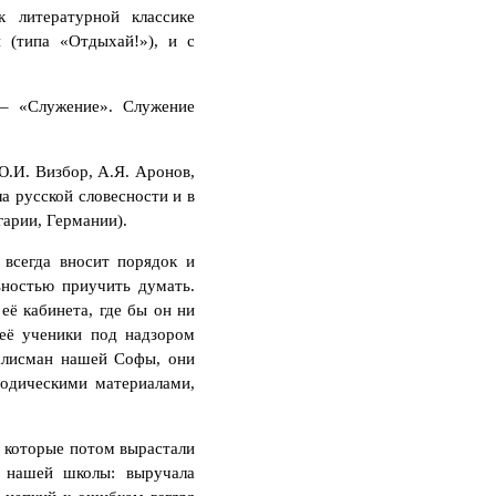
 литературной классике
 (типа «Отдыхай!»), и с
 – «Служение». Служение
Ю.И. Визбор, А.Я. Аронов,
ла русской словесности и в
гарии, Германии).
 всегда вносит порядок и
ьностью приучить думать.
её кабинета, где бы он ни
 её ученики под надзором
талисман нашей Софы, они
тодическими материалами,
 которые потом вырастали
в нашей школы: выручала