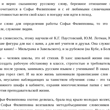
и верно сказанному русскому слову, бережное отношение к
сочетаются в Софье Филипповне и с её любимыми словечками
товностью везти свой класс в поездку или идти в поход.
ое слово для определения работы Софьи Филипповны, то это
ле, служение людям.
 словесность, этому научили её К.Г. Паустовский, Ю.М. Лотман, 
ие фигуры для нас с вами, а для неё учителя и друзья. Она служи
е каких! – Мильграма и Завельского), и за рубежом (на Кубе, в Бол
 – человек школы, это её стихия. В хаос школьной жизни она
 создать рабочую обстановку в классе, строгостью и требовател
ла после уроков, занимаясь русским языком с учениками! В окнах 
здна горел свет. И на всю жизнь запоминали правописание слов
аз, неусыпно наблюдающих за таинством обучения: совы – это 
нижного шкафа в кабинете, охраняя многочисленные папки с ме
етия преподавательской жизни.
я Филипповна охотно делилась, брала под крыло молодых коллег,
 Софья Филипповна возглавляла методобъединение словеснико