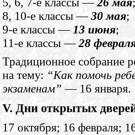
5, 6, 7-е классы —
26 мая
8, 10-е классы —
30 мая
;
9-е классы —
13 июня
;
11-е классы —
28 феврал
Традиционное собрание р
на тему:
“Как помочь реб
экзаменам”
— 16 января.
V. Дни открытых двере
17 октября; 16 февраля; 1