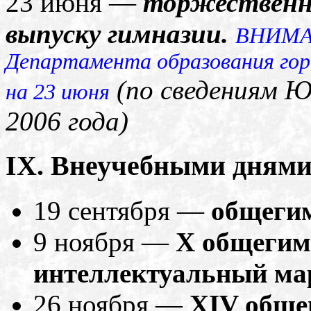
23 июня —
торжественн
выпуску гимназии.
ВНИМАН
Департамента образования гор
(по сведениям Ю
на 23 июня
2006 года)
IX. Внеучебными днями
19 сентября —
общегим
9 ноября —
X общегим
интеллектуальный ма
26 ноября —
XIV обще