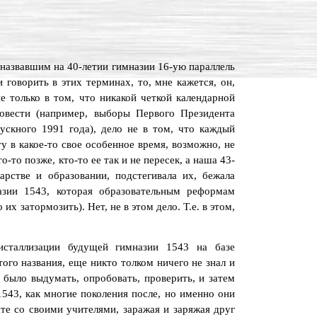
 назвавшим на 40-летии гимназии 16-ую параллель
говорить в этих терминах, то, мне кажется, он,
е только в том, что никакой четкой календарной
овести (например, выборы Первого Президента
пускного 1991 года), дело не в том, что каждый
ту в какое-то свое особенное время, возможно, не
о-то позже, кто-то ее так и не пересек, а наша 43-
рстве и образовании, подстегивала их, бежала
азии 1543, которая образовательным реформам
 их затормозить). Нет, не в этом дело. Т.е. в этом,
исталлизации будущей гимназии 1543 на базе
го названия, еще никто толком ничего не знал и
о было выдумать, опробовать, проверить, и затем
 1543, как многие поколения после, но именно они
те со своими учителями, заражая и заряжая друг