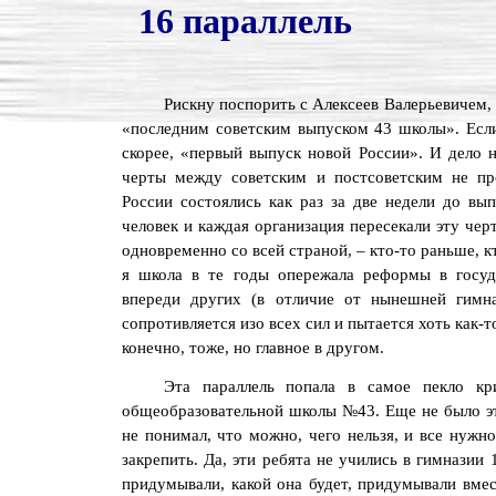
16 параллель
Рискну поспорить с Алексеев Валерьевичем,
«последним советским выпуском 43 школы». Если 
скорее, «первый выпуск новой России». И дело н
черты между советским и постсоветским не пр
России состоялись как раз за две недели до вы
человек и каждая организация пересекали эту чер
одновременно со всей страной, – кто-то раньше, кт
я школа в те годы опережала реформы в госуда
впереди других (в отличие от нынешней гимн
сопротивляется изо всех сил и пытается хоть как-то
конечно, тоже, но главное в другом.
Эта параллель попала в самое пекло кр
общеобразовательной школы №43. Еще не было это
не понимал, что можно, чего нельзя, и все нужн
закрепить. Да, эти ребята не учились в гимназии
придумывали, какой она будет, придумывали вмес