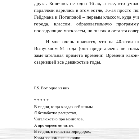
друга. Конечно, не одна 16-ая, а все, кто учи
параллели варились в этом котле, 16-ая просто 
Гейдмана и Потаповой – первым классом, куда уч
города, классом, образовательную програм
последующие матклассы, но он так и остался сов
И мне очень нравится, что на 40летии ш
Выпускном 91 года (они представлены не тольк
замечательная примета времени! Времени какой
озарившей все девяностые годы.
P.S. Вот одно из них
* * * * *
В те дни, когда в садах сей школы
Я беззаботно расцветал,
Читал охотно про монголов,
А про евреев не читал,
В те дни, в тенистых коридорах,
Когда звонок еще не скоро,